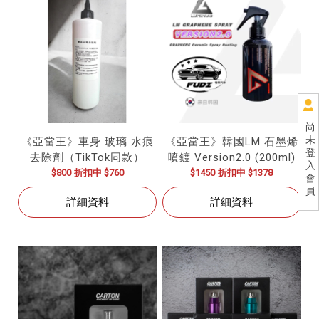
尚
未
《亞當王》車身 玻璃 水痕
《亞當王》韓國LM 石墨烯
登
去除劑（TikTok同款）
噴鍍 Version2.0 (200ml)
入
$800
折扣中 $760
$1450
折扣中 $1378
會
員
詳細資料
詳細資料