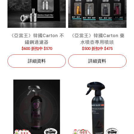
《亞當王》韓國Carton 不
《亞當王》韓國Carton 藥
鏽鋼過濾器
水噴壺專用噴頭
$600
折扣中 $570
$500
折扣中 $475
詳細資料
詳細資料