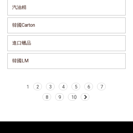
汽油精
韓國Carton
進口蠟品
韓國LM
1
2
3
4
5
6
7
8
9
10