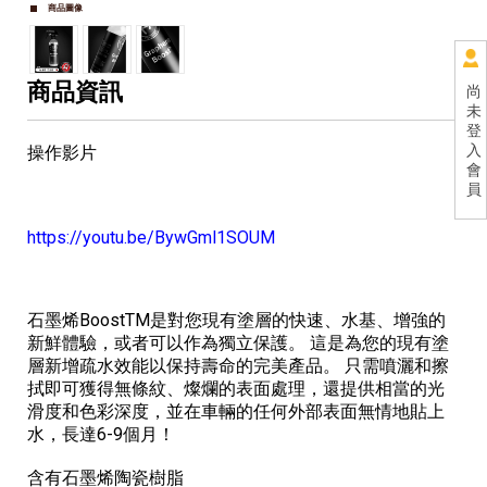
商品圖像
商品資訊
尚
未
登
入
操作影片
會
員
https://youtu.be/BywGml1SOUM
石墨烯BoostTM是對您現有塗層的快速、水基、增強的
新鮮體驗，或者可以作為獨立保護。 這是為您的現有塗
層新增疏水效能以保持壽命的完美產品。 只需噴灑和擦
拭即可獲得無條紋、燦爛的表面處理，還提供相當的光
滑度和色彩深度，並在車輛的任何外部表面無情地貼上
水，長達6-9個月！
含有石墨烯陶瓷樹脂