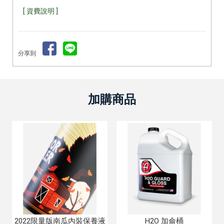
[ 資費說明 ]
分享到
2022限量版南瓜內裝保養液
H2O 加侖桶