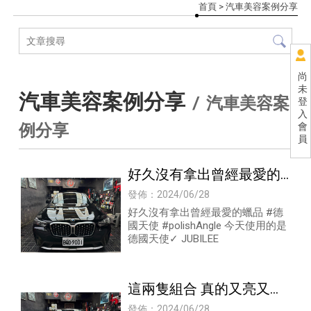
首頁
> 汽車美容案例分享
尚
未
汽車美容案例分享
汽車美容案
登
入
例分享
會
員
好久沒有拿出曾經最愛的
蠟品
發佈：2024/06/28
好久沒有拿出曾經最愛的蠟品 #德
國天使 #polishAngle 今天使用的是
德國天使✓ JUBILEE
這兩隻組合 真的又亮又持
久
發佈：2024/06/28