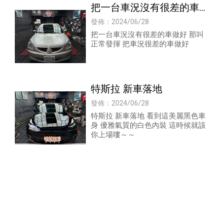
把一台車況沒有很差的車
做好 那叫正常發揮
發佈：2024/06/28
把一台車況沒有很差的車做好 那叫
正常發揮 把車況很差的車做好
特斯拉 新車落地
發佈：2024/06/28
特斯拉 新車落地 看到這美麗黑色車
身 優雅氣質的白色內裝 這時候就該
你上場嘍～～