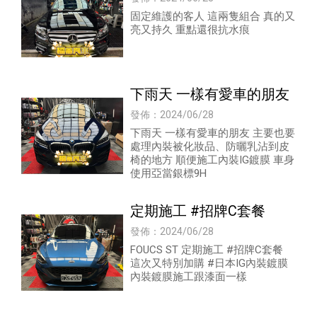
固定維護的客人 這兩隻組合 真的又
亮又持久 重點還很抗水痕
下雨天 一樣有愛車的朋友
發佈：2024/06/28
下雨天 一樣有愛車的朋友 主要也要
處理內裝被化妝品、防曬乳沾到皮
椅的地方 順便施工內裝IG鍍膜 車身
使用亞當銀標9H
定期施工 #招牌C套餐
發佈：2024/06/28
FOUCS ST 定期施工 #招牌C套餐
這次又特別加購 #日本IG內裝鍍膜
內裝鍍膜施工跟漆面一樣