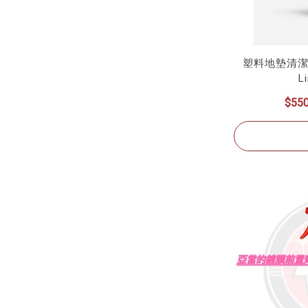
塑料地墊清潔 Ad
L
$55