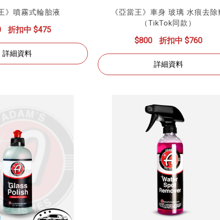
王》噴霧式輪胎液
《亞當王》車身 玻璃 水痕去除
（TikTok同款）
0
折扣中 $475
$800
折扣中 $760
詳細資料
詳細資料