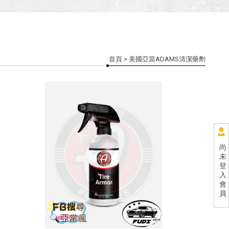
首頁
> 美國亞當ADAMS清潔藥劑
尚
未
登
入
會
員