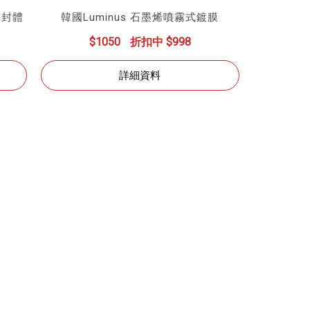
噴霧封體
韓國Luminus 石墨烯噴霧式鍍膜
$1050
折扣中 $998
詳細資料