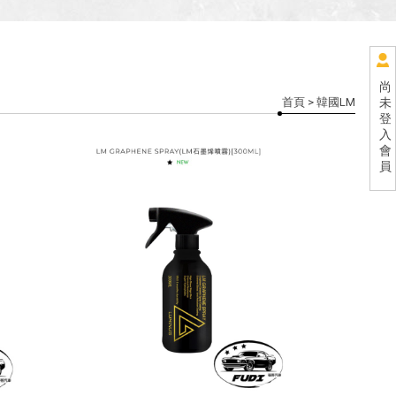
尚
首頁
> 韓國LM
未
登
入
會
員