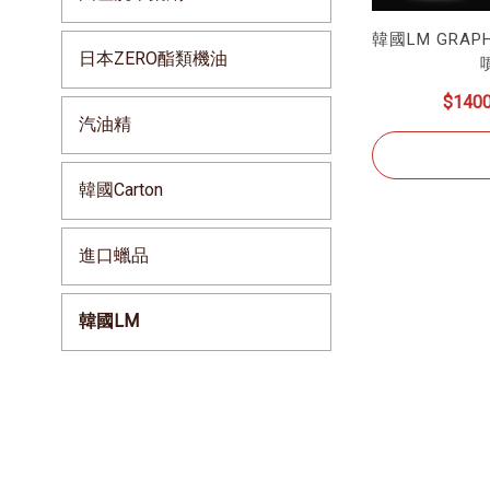
韓國LM GRAP
日本ZERO酯類機油
$140
汽油精
韓國Carton
進口蠟品
韓國LM