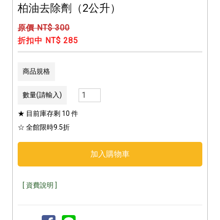
柏油去除劑（2公升）
原價 NT$ 300
折扣中 NT$ 285
商品規格
數量(請輸入)
★ 目前庫存剩 10 件
☆ 全館限時9.5折
[ 資費說明 ]