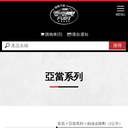
購物車(0)
匯款通知
亞當系列
首頁
>
亞當系列
> 柏油去除劑（2公升）