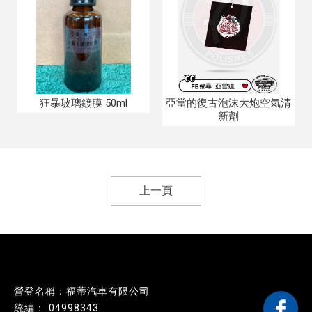
狂暴玻璃鍍膜 50ml
亞當的復古泡沫大炮空氣清
新劑
上一頁
營登名稱：福蒂汽車有限公司
04998343