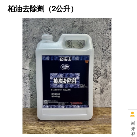
柏油去除劑（2公升）
尚
未
登